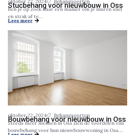
oktober 22, 2024
Behangsoorten
Stucbehang voor nieuwbouw in Oss
Ben je op zoek naar een manier om je muren snel
en strak af te...
Lees meer
oktober 22, 2024
Behangsoorten
Bouwbehang voor nieuwbouw in Oss
Steeds meer mensen in Oss zien de voordelen van
bouwbehang voor hun nieuwbouwwoning in Oss....
Lees meer