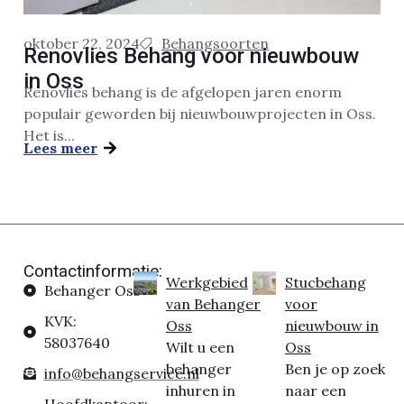
oktober 22, 2024
Behangsoorten
Renovlies Behang voor nieuwbouw
in Oss
Renovlies behang is de afgelopen jaren enorm
populair geworden bij nieuwbouwprojecten in Oss.
Het is...
Lees meer
Contactinformatie:
Werkgebied
Stucbehang
Behanger Oss
van Behanger
voor
KVK:
Oss
nieuwbouw in
58037640
Wilt u een
Oss
behanger
Ben je op zoek
info@behangservice.nl
inhuren in
naar een