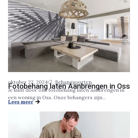
oktober 22, 2024
Behangsoorten
Fotobehang laten Aanbrengen in Oss
Je kunt door ons fotobehang laten aanbrengen in
een woning in Oss. Onze behangers zijn...
Lees meer