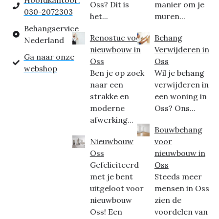
Hoofdkantoor:
Oss? Dit is
manier om je
030-2072303
het...
muren...
Behangservice
Renostuc voor
Behang
Nederland
nieuwbouw in
Verwijderen in
Ga naar onze
Oss
Oss
webshop
Ben je op zoek
Wil je behang
naar een
verwijderen in
strakke en
een woning in
moderne
Oss? Ons...
afwerking...
Bouwbehang
Nieuwbouw
voor
Oss
nieuwbouw in
Gefeliciteerd
Oss
met je bent
Steeds meer
uitgeloot voor
mensen in Oss
nieuwbouw
zien de
Oss! Een
voordelen van