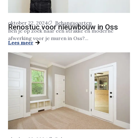
oktober 22, 2024
Behangsoorten
Renostuc voor nieuwbouw in Oss
Ben je op zoek naar een strakke en moderne
afwerking voor je muren in Oss?...
Lees meer