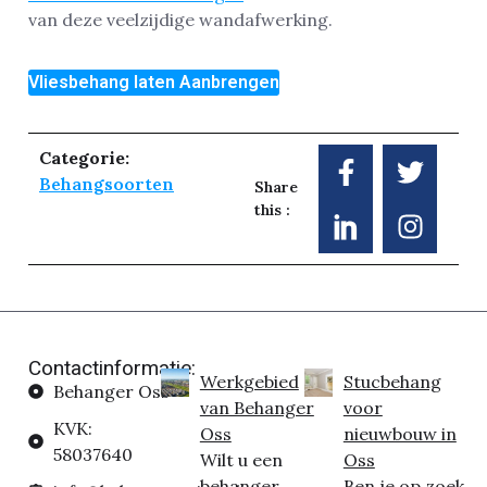
van deze veelzijdige wandafwerking.
Vliesbehang laten Aanbrengen
Categorie:
Behangsoorten
Share
this :
Contactinformatie:
Werkgebied
Stucbehang
Behanger Oss
van Behanger
voor
KVK:
Oss
nieuwbouw in
58037640
Wilt u een
Oss
behanger
Ben je op zoek