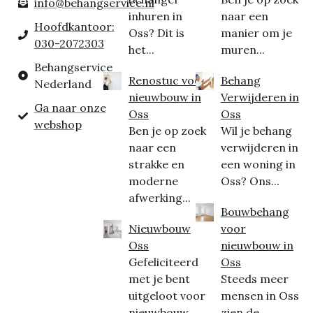
info@behangservice.nl
inhuren in
naar een
Hoofdkantoor:
Oss? Dit is
manier om je
030-2072303
het...
muren...
Behangservice
Renostuc voor
Behang
Nederland
nieuwbouw in
Verwijderen in
Ga naar onze
Oss
Oss
webshop
Ben je op zoek
Wil je behang
naar een
verwijderen in
strakke en
een woning in
moderne
Oss? Ons...
afwerking...
Bouwbehang
Nieuwbouw
voor
Oss
nieuwbouw in
Gefeliciteerd
Oss
met je bent
Steeds meer
uitgeloot voor
mensen in Oss
nieuwbouw
zien de