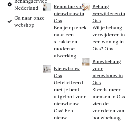
Behangservice
Renostuc voor
Behang
Nederland
nieuwbouw in
Verwijderen in
Ga naar onze
Oss
Oss
webshop
Ben je op zoek
Wil je behang
naar een
verwijderen in
strakke en
een woning in
moderne
Oss? Ons...
afwerking...
Bouwbehang
Nieuwbouw
voor
Oss
nieuwbouw in
Gefeliciteerd
Oss
met je bent
Steeds meer
uitgeloot voor
mensen in Oss
nieuwbouw
zien de
Oss! Een
voordelen van
nieuw...
bouwbehang...