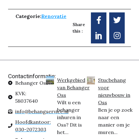
Categorie:
Renovatie
Share
this :
Contactinformatie:
Werkgebied
Stucbehang
Behanger Oss
van Behanger
voor
KVK:
Oss
nieuwbouw in
58037640
Wilt u een
Oss
behanger
Ben je op zoek
info@behangservice.nl
inhuren in
naar een
Hoofdkantoor:
Oss? Dit is
manier om je
030-2072303
het...
muren...