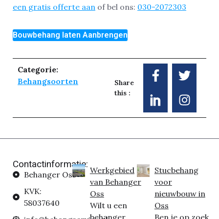
een gratis offerte aan
of bel ons:
030-2072303
Bouwbehang laten Aanbrengen
Categorie:
Behangsoorten
Share
this :
Contactinformatie:
Werkgebied
Stucbehang
Behanger Oss
van Behanger
voor
KVK:
Oss
nieuwbouw in
58037640
Wilt u een
Oss
behanger
Ben je op zoek