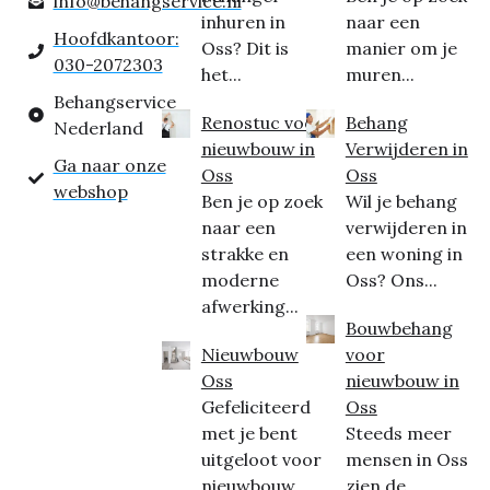
info@behangservice.nl
inhuren in
naar een
Hoofdkantoor:
Oss? Dit is
manier om je
030-2072303
het...
muren...
Behangservice
Renostuc voor
Behang
Nederland
nieuwbouw in
Verwijderen in
Ga naar onze
Oss
Oss
webshop
Ben je op zoek
Wil je behang
naar een
verwijderen in
strakke en
een woning in
moderne
Oss? Ons...
afwerking...
Bouwbehang
Nieuwbouw
voor
Oss
nieuwbouw in
Gefeliciteerd
Oss
met je bent
Steeds meer
uitgeloot voor
mensen in Oss
nieuwbouw
zien de