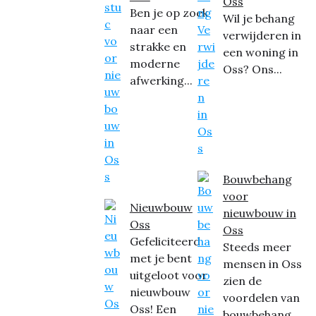
Oss
Ben je op zoek
Wil je behang
naar een
verwijderen in
strakke en
een woning in
moderne
Oss? Ons...
afwerking...
Bouwbehang
voor
Nieuwbouw
nieuwbouw in
Oss
Oss
Gefeliciteerd
Steeds meer
met je bent
mensen in Oss
uitgeloot voor
zien de
nieuwbouw
voordelen van
Oss! Een
bouwbehang...