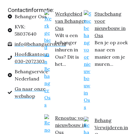
Contactinformatie:
Werkgebied
Stucbehang
Behanger Oss
van Behanger
voor
KVK:
Oss
nieuwbouw in
58037640
Wilt u een
Oss
behanger
Ben je op zoek
info@behangservice.nl
inhuren in
naar een
Hoofdkantoor:
Oss? Dit is
manier om je
030-2072303
het...
muren...
Behangservice
Nederland
Ga naar onze
webshop
Renostuc voor
Behang
nieuwbouw in
Verwijderen in
Oss