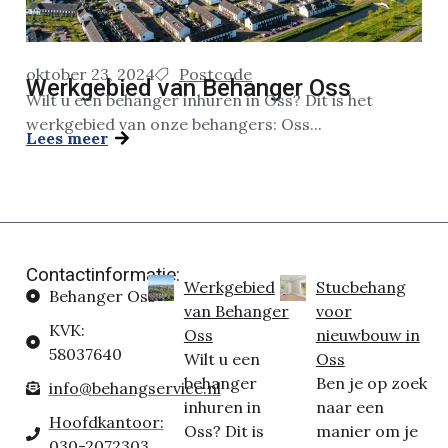
oktober 23, 2024
Postcode
Werkgebied van Behanger Oss
Wilt u een behanger inhuren in Oss? Dit is het
werkgebied van onze behangers: Oss...
Lees meer
Contactinformatie:
Werkgebied
Stucbehang
Behanger Oss
van Behanger
voor
KVK:
Oss
nieuwbouw in
58037640
Wilt u een
Oss
behanger
Ben je op zoek
info@behangservice.nl
inhuren in
naar een
Hoofdkantoor:
Oss? Dit is
manier om je
030-2072303