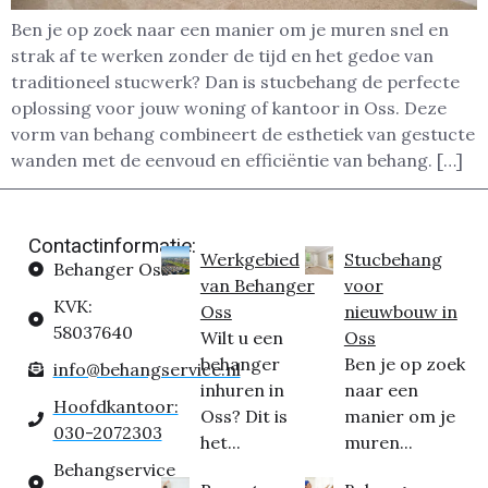
Ben je op zoek naar een manier om je muren snel en
strak af te werken zonder de tijd en het gedoe van
traditioneel stucwerk? Dan is stucbehang de perfecte
oplossing voor jouw woning of kantoor in Oss. Deze
vorm van behang combineert de esthetiek van gestucte
wanden met de eenvoud en efficiëntie van behang. […]
Contactinformatie:
Werkgebied
Stucbehang
Behanger Oss
van Behanger
voor
KVK:
Oss
nieuwbouw in
58037640
Wilt u een
Oss
behanger
Ben je op zoek
info@behangservice.nl
inhuren in
naar een
Hoofdkantoor:
Oss? Dit is
manier om je
030-2072303
het...
muren...
Behangservice