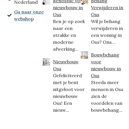
Renostuc voor
Behang
Nederland
nieuwbouw in
Verwijderen in
Ga naar onze
Oss
Oss
webshop
Ben je op zoek
Wil je behang
naar een
verwijderen in
strakke en
een woning in
moderne
Oss? Ons...
afwerking...
Bouwbehang
Nieuwbouw
voor
Oss
nieuwbouw in
Gefeliciteerd
Oss
met je bent
Steeds meer
uitgeloot voor
mensen in Oss
nieuwbouw
zien de
Oss! Een
voordelen van
nieuw...
bouwbehang...