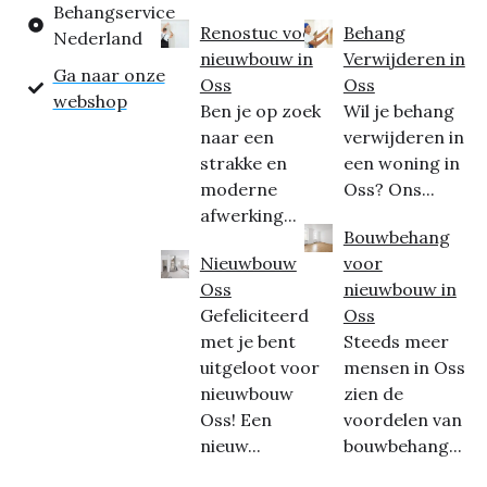
Behangservice
Renostuc voor
Behang
Nederland
nieuwbouw in
Verwijderen in
Ga naar onze
Oss
Oss
webshop
Ben je op zoek
Wil je behang
naar een
verwijderen in
strakke en
een woning in
moderne
Oss? Ons...
afwerking...
Bouwbehang
Nieuwbouw
voor
Oss
nieuwbouw in
Gefeliciteerd
Oss
met je bent
Steeds meer
uitgeloot voor
mensen in Oss
nieuwbouw
zien de
Oss! Een
voordelen van
nieuw...
bouwbehang...