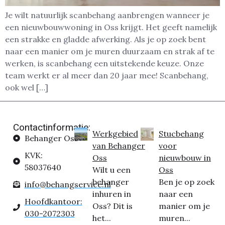
Je wilt natuurlijk scanbehang aanbrengen wanneer je
een nieuwbouwwoning in Oss krijgt. Het geeft namelijk
een strakke en gladde afwerking. Als je op zoek bent
naar een manier om je muren duurzaam en strak af te
werken, is scanbehang een uitstekende keuze. Onze
team werkt er al meer dan 20 jaar mee! Scanbehang,
ook wel […]
Contactinformatie:
Werkgebied
Stucbehang
Behanger Oss
van Behanger
voor
KVK:
Oss
nieuwbouw in
58037640
Wilt u een
Oss
behanger
Ben je op zoek
info@behangservice.nl
inhuren in
naar een
Hoofdkantoor:
Oss? Dit is
manier om je
030-2072303
het...
muren...