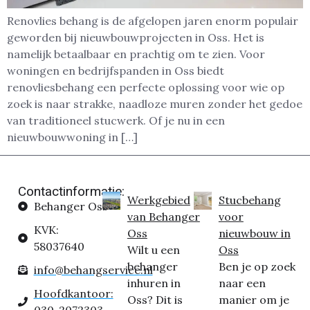
Renovlies behang is de afgelopen jaren enorm populair
geworden bij nieuwbouwprojecten in Oss. Het is
namelijk betaalbaar en prachtig om te zien. Voor
woningen en bedrijfspanden in Oss biedt
renovliesbehang een perfecte oplossing voor wie op
zoek is naar strakke, naadloze muren zonder het gedoe
van traditioneel stucwerk. Of je nu in een
nieuwbouwwoning in […]
Contactinformatie:
Werkgebied
Stucbehang
Behanger Oss
van Behanger
voor
KVK:
Oss
nieuwbouw in
58037640
Wilt u een
Oss
behanger
Ben je op zoek
info@behangservice.nl
inhuren in
naar een
Hoofdkantoor:
Oss? Dit is
manier om je