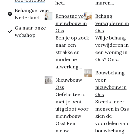
030-2072303
het...
muren...
Behangservice
Renostuc voor
Behang
Nederland
nieuwbouw in
Verwijderen in
Ga naar onze
Oss
Oss
webshop
Ben je op zoek
Wil je behang
naar een
verwijderen in
strakke en
een woning in
moderne
Oss? Ons...
afwerking...
Bouwbehang
Nieuwbouw
voor
Oss
nieuwbouw in
Gefeliciteerd
Oss
met je bent
Steeds meer
uitgeloot voor
mensen in Oss
nieuwbouw
zien de
Oss! Een
voordelen van
nieuw...
bouwbehang...