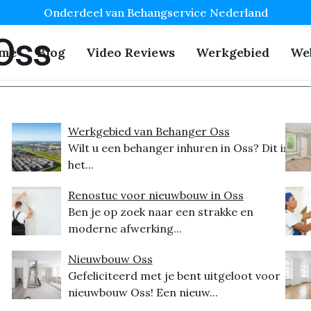
Onderdeel van Behangservice Nederland
 Oss
me
Blog
Video Reviews
Werkgebied
We
Werkgebied van Behanger Oss
Wilt u een behanger inhuren in Oss? Dit is
het...
Renostuc voor nieuwbouw in Oss
Ben je op zoek naar een strakke en
moderne afwerking...
Nieuwbouw Oss
Gefeliciteerd met je bent uitgeloot voor
nieuwbouw Oss! Een nieuw...