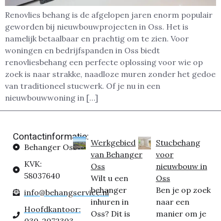
Renovlies behang is de afgelopen jaren enorm populair
geworden bij nieuwbouwprojecten in Oss. Het is
namelijk betaalbaar en prachtig om te zien. Voor
woningen en bedrijfspanden in Oss biedt
renovliesbehang een perfecte oplossing voor wie op
zoek is naar strakke, naadloze muren zonder het gedoe
van traditioneel stucwerk. Of je nu in een
nieuwbouwwoning in […]
Contactinformatie:
Werkgebied
Stucbehang
Behanger Oss
van Behanger
voor
KVK:
Oss
nieuwbouw in
58037640
Wilt u een
Oss
behanger
Ben je op zoek
info@behangservice.nl
inhuren in
naar een
Hoofdkantoor:
Oss? Dit is
manier om je