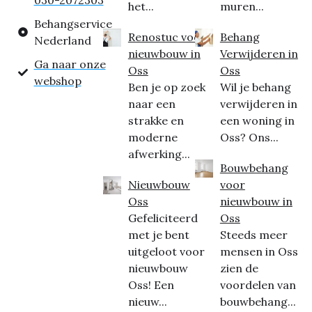
030-2072303
het...
muren...
Behangservice
Renostuc voor
Behang
Nederland
nieuwbouw in
Verwijderen in
Ga naar onze
Oss
Oss
webshop
Ben je op zoek
Wil je behang
naar een
verwijderen in
strakke en
een woning in
moderne
Oss? Ons...
afwerking...
Bouwbehang
Nieuwbouw
voor
Oss
nieuwbouw in
Gefeliciteerd
Oss
met je bent
Steeds meer
uitgeloot voor
mensen in Oss
nieuwbouw
zien de
Oss! Een
voordelen van
nieuw...
bouwbehang...