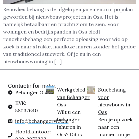
Renovlies behang is de afgelopen jaren enorm populair
geworden bij nieuwbouwprojecten in Oss. Het is
namelijk betaalbaar en prachtig om te zien. Voor
woningen en bedrijfspanden in Oss biedt
renovliesbehang een perfecte oplossing voor wie op
zoek is naar strakke, naadloze muren zonder het gedoe
van traditioneel stucwerk. Of je nu in een
nieuwbouwwoning in […]
Contactinformatie:
Werkgebied
Stucbehang
Behanger Oss
van Behanger
voor
KVK:
Oss
nieuwbouw in
58037640
Wilt u een
Oss
behanger
Ben je op zoek
info@behangservice.nl
inhuren in
naar een
Hoofdkantoor:
Oss? Dit is
manier om je