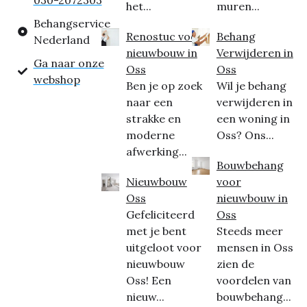
030-2072303
het...
muren...
Behangservice
Renostuc voor
Behang
Nederland
nieuwbouw in
Verwijderen in
Ga naar onze
Oss
Oss
webshop
Ben je op zoek
Wil je behang
naar een
verwijderen in
strakke en
een woning in
moderne
Oss? Ons...
afwerking...
Bouwbehang
Nieuwbouw
voor
Oss
nieuwbouw in
Gefeliciteerd
Oss
met je bent
Steeds meer
uitgeloot voor
mensen in Oss
nieuwbouw
zien de
Oss! Een
voordelen van
nieuw...
bouwbehang...