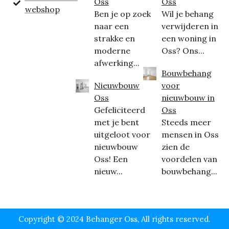
Oss
Oss
webshop
Ben je op zoek
Wil je behang
naar een
verwijderen in
strakke en
een woning in
moderne
Oss? Ons...
afwerking...
Bouwbehang
Nieuwbouw
voor
Oss
nieuwbouw in
Gefeliciteerd
Oss
met je bent
Steeds meer
uitgeloot voor
mensen in Oss
nieuwbouw
zien de
Oss! Een
voordelen van
nieuw...
bouwbehang...
Copyright © 2024 Behanger Oss, All rights reserved.