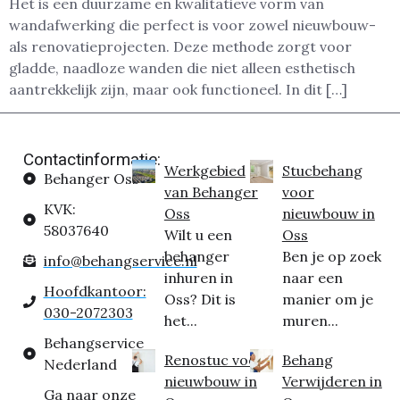
Het is een duurzame en kwalitatieve vorm van
wandafwerking die perfect is voor zowel nieuwbouw-
als renovatieprojecten. Deze methode zorgt voor
gladde, naadloze wanden die niet alleen esthetisch
aantrekkelijk zijn, maar ook functioneel. In dit […]
Contactinformatie:
Werkgebied
Stucbehang
Behanger Oss
van Behanger
voor
KVK:
Oss
nieuwbouw in
58037640
Wilt u een
Oss
behanger
Ben je op zoek
info@behangservice.nl
inhuren in
naar een
Hoofdkantoor:
Oss? Dit is
manier om je
030-2072303
het...
muren...
Behangservice
Renostuc voor
Behang
Nederland
nieuwbouw in
Verwijderen in
Ga naar onze