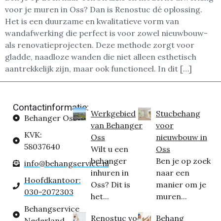
voor je muren in Oss? Dan is Renostuc dé oplossing.
Het is een duurzame en kwalitatieve vorm van
wandafwerking die perfect is voor zowel nieuwbouw-
als renovatieprojecten. Deze methode zorgt voor
gladde, naadloze wanden die niet alleen esthetisch
aantrekkelijk zijn, maar ook functioneel. In dit […]
Contactinformatie:
Werkgebied
Stucbehang
Behanger Oss
van Behanger
voor
KVK:
Oss
nieuwbouw in
58037640
Wilt u een
Oss
behanger
Ben je op zoek
info@behangservice.nl
inhuren in
naar een
Hoofdkantoor:
Oss? Dit is
manier om je
030-2072303
het...
muren...
Behangservice
Renostuc voor
Behang
Nederland