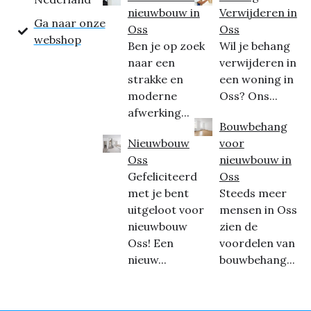
nieuwbouw in
Verwijderen in
Ga naar onze
Oss
Oss
webshop
Ben je op zoek
Wil je behang
naar een
verwijderen in
strakke en
een woning in
moderne
Oss? Ons...
afwerking...
Bouwbehang
Nieuwbouw
voor
Oss
nieuwbouw in
Gefeliciteerd
Oss
met je bent
Steeds meer
uitgeloot voor
mensen in Oss
nieuwbouw
zien de
Oss! Een
voordelen van
nieuw...
bouwbehang...