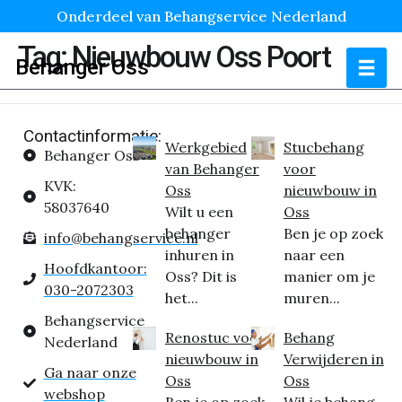
Onderdeel van Behangservice Nederland
Tag:
Nieuwbouw Oss Poort
Behanger Oss
Contactinformatie:
Werkgebied
Stucbehang
Behanger Oss
van Behanger
voor
KVK:
Oss
nieuwbouw in
58037640
Wilt u een
Oss
behanger
Ben je op zoek
info@behangservice.nl
inhuren in
naar een
Hoofdkantoor:
Oss? Dit is
manier om je
030-2072303
het...
muren...
Behangservice
Renostuc voor
Behang
Nederland
nieuwbouw in
Verwijderen in
Ga naar onze
Oss
Oss
webshop