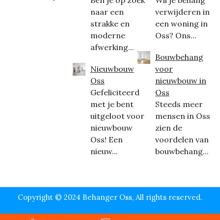
Ben je op zoek
Wil je behang
naar een
verwijderen in
strakke en
een woning in
moderne
Oss? Ons...
afwerking...
Bouwbehang
Nieuwbouw
voor
Oss
nieuwbouw in
Gefeliciteerd
Oss
met je bent
Steeds meer
uitgeloot voor
mensen in Oss
nieuwbouw
zien de
Oss! Een
voordelen van
nieuw...
bouwbehang...
Copyright © 2024 Behanger Oss, All rights reserved.