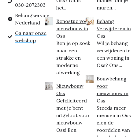
Oss? Dit is
manier om je
030-2072303
het...
muren...
Behangservice
Renostuc voor
Behang
Nederland
nieuwbouw in
Verwijderen in
Ga naar onze
Oss
Oss
webshop
Ben je op zoek
Wil je behang
naar een
verwijderen in
strakke en
een woning in
moderne
Oss? Ons...
afwerking...
Bouwbehang
Nieuwbouw
voor
Oss
nieuwbouw in
Gefeliciteerd
Oss
met je bent
Steeds meer
uitgeloot voor
mensen in Oss
nieuwbouw
zien de
Oss! Een
voordelen van