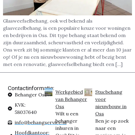
Glasweefselbehang, ook wel bekend als
glasvezelbehang, is een populaire keuze voor woningen
en bedrijven in Oss. Dit type behang staat bekend om
zijn duurzaamheid, scheurvastheid en veelzijdigheid.
Ons werk zit bij sommige klanten er al meer dan 10 jaar
op! Of je nu een nieuwbouwwoning hebt of bezig bent
met een renovatie, glasweefselbehang biedt een […]
Contactinformatie:
Werkgebied
Stucbehang
Behanger Oss
van Behanger
voor
KVK:
Oss
nieuwbouw in
58037640
Wilt u een
Oss
behanger
Ben je op zoek
info@behangservice.nl
inhuren in
naar een
Hoofdkantoor: