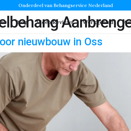
Onderdeel van Behangservice Nederland
elbehang Aanbreng
me
Blog
Video Reviews
Werkgebied
We
oor nieuwbouw in Oss