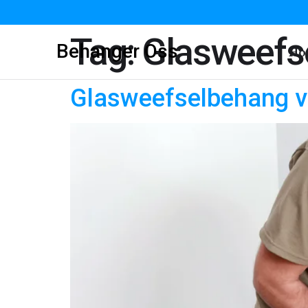
Tag:
Glasweefs
Behanger Oss
Ho
Glasweefselbehang v