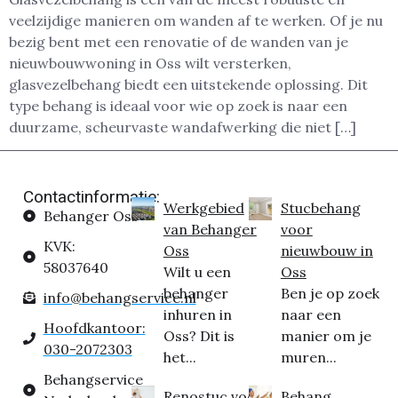
veelzijdige manieren om wanden af te werken. Of je nu
bezig bent met een renovatie of de wanden van je
nieuwbouwwoning in Oss wilt versterken,
glasvezelbehang biedt een uitstekende oplossing. Dit
type behang is ideaal voor wie op zoek is naar een
duurzame, scheurvaste wandafwerking die niet […]
Contactinformatie:
Werkgebied
Stucbehang
Behanger Oss
van Behanger
voor
KVK:
Oss
nieuwbouw in
58037640
Wilt u een
Oss
behanger
Ben je op zoek
info@behangservice.nl
inhuren in
naar een
Hoofdkantoor:
Oss? Dit is
manier om je
030-2072303
het...
muren...
Behangservice
Renostuc voor
Behang