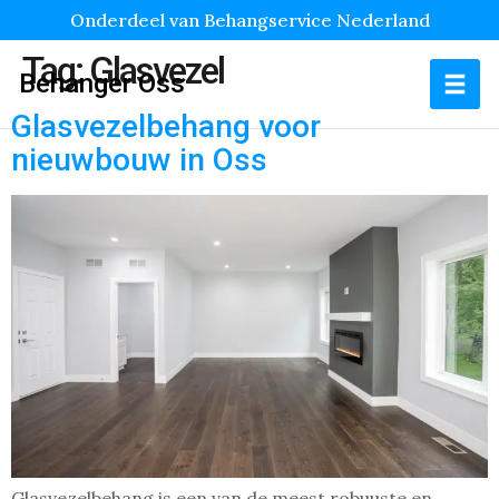
Onderdeel van Behangservice Nederland
Tag:
Glasvezel
Behanger Oss
Glasvezelbehang voor
nieuwbouw in Oss
Glasvezelbehang is een van de meest robuuste en