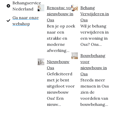
Behangservice
Renostuc voor
Behang
Nederland
nieuwbouw in
Verwijderen in
Ga naar onze
Oss
Oss
webshop
Ben je op zoek
Wil je behang
naar een
verwijderen in
strakke en
een woning in
moderne
Oss? Ons...
afwerking...
Bouwbehang
Nieuwbouw
voor
Oss
nieuwbouw in
Gefeliciteerd
Oss
met je bent
Steeds meer
uitgeloot voor
mensen in Oss
nieuwbouw
zien de
Oss! Een
voordelen van
nieuw...
bouwbehang...