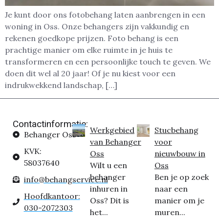
Je kunt door ons fotobehang laten aanbrengen in een
woning in Oss. Onze behangers zijn vakkundig en
rekenen goedkope prijzen. Foto behang is een
prachtige manier om elke ruimte in je huis te
transformeren en een persoonlijke touch te geven. We
doen dit wel al 20 jaar! Of je nu kiest voor een
indrukwekkend landschap, […]
Contactinformatie:
Werkgebied
Stucbehang
Behanger Oss
van Behanger
voor
KVK:
Oss
nieuwbouw in
58037640
Wilt u een
Oss
behanger
Ben je op zoek
info@behangservice.nl
inhuren in
naar een
Hoofdkantoor:
Oss? Dit is
manier om je
030-2072303
het...
muren...