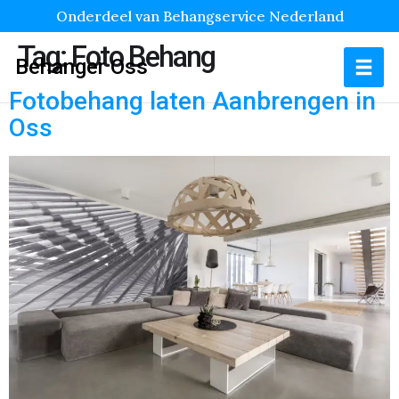
Onderdeel van Behangservice Nederland
Tag:
Foto Behang
Behanger Oss
Fotobehang laten Aanbrengen in
Oss