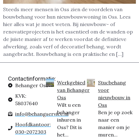
Steeds meer mensen in Oss zien de voordelen van
bouwbehang voor hun nieuwbouwwoning in Oss. Lees
hier alles wat je moet weten. Bij nieuwbouw- of
renovatieprojecten is het essentieel om de wanden op
de juiste manier af te werken voordat de definitieve
afwerking, zoals verf of decoratief behang, wordt
aangebracht. Bouwbehang is een praktische en […]
Contactinformatie:
Werkgebied
Stucbehang
Behanger Oss
van Behanger
voor
KVK:
Oss
nieuwbouw in
58037640
Wilt u een
Oss
behanger
Ben je op zoek
info@behangservice.nl
inhuren in
naar een
Hoofdkantoor:
Oss? Dit is
manier om je
030-2072303
het...
muren...