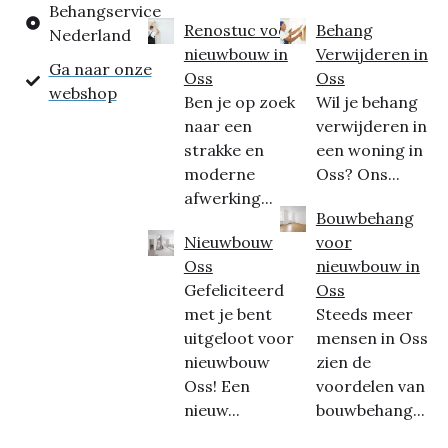
Behangservice
Renostuc voor
Behang
Nederland
nieuwbouw in
Verwijderen in
Ga naar onze
Oss
Oss
webshop
Ben je op zoek
Wil je behang
naar een
verwijderen in
strakke en
een woning in
moderne
Oss? Ons...
afwerking...
Bouwbehang
Nieuwbouw
voor
Oss
nieuwbouw in
Gefeliciteerd
Oss
met je bent
Steeds meer
uitgeloot voor
mensen in Oss
nieuwbouw
zien de
Oss! Een
voordelen van
nieuw...
bouwbehang...