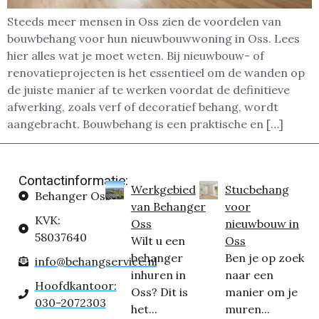
Steeds meer mensen in Oss zien de voordelen van
bouwbehang voor hun nieuwbouwwoning in Oss. Lees
hier alles wat je moet weten. Bij nieuwbouw- of
renovatieprojecten is het essentieel om de wanden op
de juiste manier af te werken voordat de definitieve
afwerking, zoals verf of decoratief behang, wordt
aangebracht. Bouwbehang is een praktische en […]
Contactinformatie:
Werkgebied
Stucbehang
Behanger Oss
van Behanger
voor
KVK:
Oss
nieuwbouw in
58037640
Wilt u een
Oss
behanger
Ben je op zoek
info@behangservice.nl
inhuren in
naar een
Hoofdkantoor:
Oss? Dit is
manier om je
030-2072303
het...
muren...