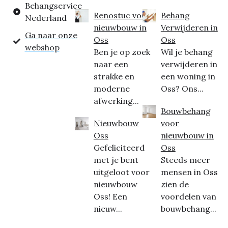
Behangservice
Renostuc voor
Behang
Nederland
nieuwbouw in
Verwijderen in
Ga naar onze
Oss
Oss
webshop
Ben je op zoek
Wil je behang
naar een
verwijderen in
strakke en
een woning in
moderne
Oss? Ons...
afwerking...
Bouwbehang
Nieuwbouw
voor
Oss
nieuwbouw in
Gefeliciteerd
Oss
met je bent
Steeds meer
uitgeloot voor
mensen in Oss
nieuwbouw
zien de
Oss! Een
voordelen van
nieuw...
bouwbehang...