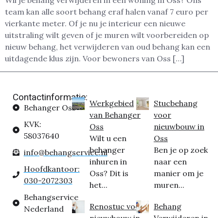
Wil je behang verwijderen in een woning in Oss? Ons
team kan alle soort behang eraf halen vanaf 7 euro per
vierkante meter. Of je nu je interieur een nieuwe
uitstraling wilt geven of je muren wilt voorbereiden op
nieuw behang, het verwijderen van oud behang kan een
uitdagende klus zijn. Voor bewoners van Oss […]
Contactinformatie:
Werkgebied
Stucbehang
Behanger Oss
van Behanger
voor
KVK:
Oss
nieuwbouw in
58037640
Wilt u een
Oss
behanger
Ben je op zoek
info@behangservice.nl
inhuren in
naar een
Hoofdkantoor:
Oss? Dit is
manier om je
030-2072303
het...
muren...
Behangservice
Renostuc voor
Behang
Nederland
nieuwbouw in
Verwijderen in