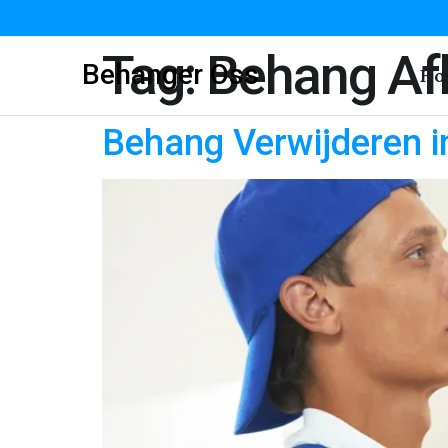
Tag:
Behang Af
Behanger Oss
Ho
Behang Verwijderen i